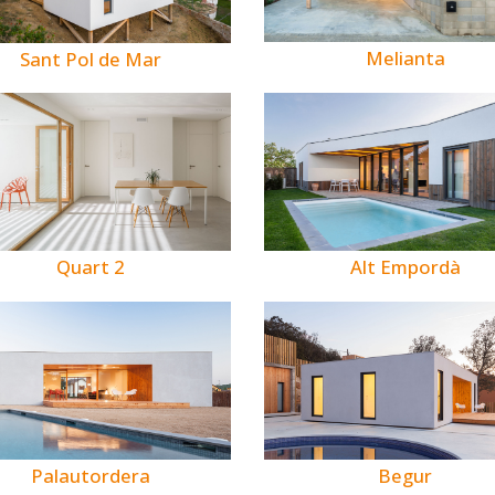
Melianta
Sant Pol de Mar
Quart 2
Alt Empordà
Palautordera
Begur