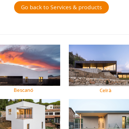
Go back to Services & products
Bescanó
Celrà