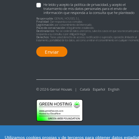
He leído y acepto la
política de privacidad
, y acepto el
tratamiento de mis datos personales para el envío de
información que responda a la consulta que he planteado
Responsable:
GENIAL HOUSES, S.L.
Finalidad:
Dar respuesta a sus consultas.
Legitimación:
por consentimiento del interesado.
Plazo de conservación:
el legalmente establecido.
Destinatarios:
No se cederán datos a terceros, salvo los casos en que sea necesario para 
respuesta a su consulta, o por obligación legal.
Derechos:
Tiene usted derecho de acceso, rectificación o supresión, oposición, limitación al
tratamiento, portabilidad de los datos, así como a retirar el consentimiento en cualquier momento
Enviar
© 2026 Genial Houses |
Català
Español
English
Utilizamos cookies propias y de terceros para obtener datos estadís