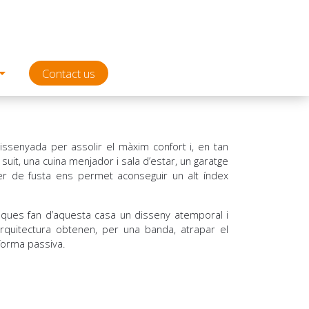
Contact us
issenyada per assolir el màxim confort i, en tan
suit, una cuina menjador i sala d’estar, un garatge
er de fusta ens permet aconseguir un alt índex
lanques fan d’aquesta casa un disseny atemporal i
arquitectura obtenen, per una banda, atrapar el
 forma passiva.