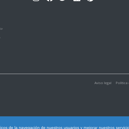
dar
.
Aviso legal
Política
ticos de la navegación de nuestros usuarios y mejorar nuestros servici