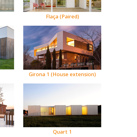
Flaça (Paired)
Girona 1 (House extension)
Quart 1