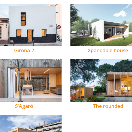
Girona 2
Xpandable house
S'Agaró
The rounded