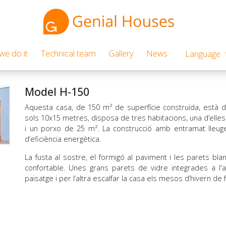
e do it
Technical team
Gallery
News
Language
Model H-150
Aquesta casa, de 150 m² de superfície construïda, està d
sols 10x15 metres, disposa de tres habitacions, una d’elles 
i un porxo de 25 m². La construcció amb entramat lleug
d’eficiència energètica.
La fusta al sostre, el formigó al paviment i les parets b
confortable. Unes grans parets de vidre integrades a l'
paisatge i per l’altra escalfar la casa els mesos d’hivern de