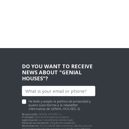
DO YOU WANT TO RECEIVE
NEWS ABOUT "GENIAL
HOUSES"?
He leído y acepto
la política de privacidad
y
quiero suscribirme a la newsletter
informativa de GENIAL HOUSES, SL
Responsable:
GENIAL HOUSES, S.L.
Finalidad:
Envío de información de su interés
Legitimación:
por consentimiento del interesado.
Plazo de conservación:
el legalmente establecido.
Destinatarios:
No se cederán datos a terceros, salvo los casos en
que sea necesario para dar respuesta a su consulta, o por obligación