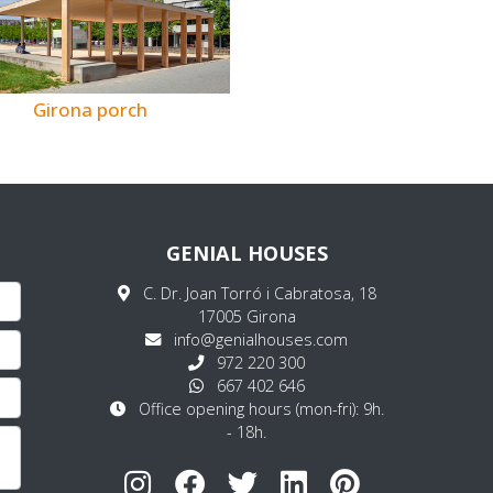
Girona porch
GENIAL HOUSES
C. Dr. Joan Torró i Cabratosa, 18
17005 Girona
info@genialhouses.com
972 220 300
667 402 646
Office opening hours (mon-fri): 9h.
- 18h.