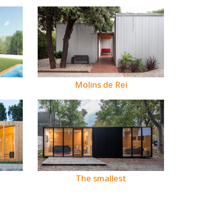
Molins de Rei
The smallest