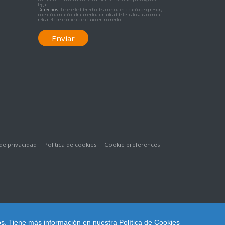
legal.
Derechos:
Tiene usted derecho de acceso, rectificación o supresión,
oposición, limitación al tratamiento, portabilidad de los datos, así como a
retirar el consentimiento en cualquier momento.
Enviar
 de privacidad
Política de cookies
Cookie preferences
os.
Tiene más información en nuestra
Política de Cookies