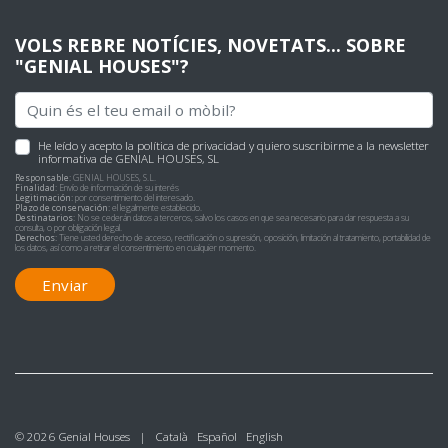
VOLS REBRE NOTÍCIES, NOVETATS... SOBRE
"GENIAL HOUSES"?
He leído y acepto
la política de privacidad
y quiero suscribirme a la newsletter
informativa de GENIAL HOUSES, SL
Responsable:
GENIAL HOUSES, S.L.
Finalidad:
Envío de información de su interés
Legitimación:
por consentimiento del interesado.
Plazo de conservación:
el legalmente establecido.
Destinatarios:
No se cederán datos a terceros, salvo los casos en que sea necesario para dar respuesta a su
consulta, o por obligación legal.
Derechos:
Tiene usted derecho de acceso, rectificación o supresión, oposición, limitación al tratamiento, portabilidad de
los datos, así como a retirar el consentimiento en cualquier momento.
Enviar
© 2026 Genial Houses |
Català
Español
English