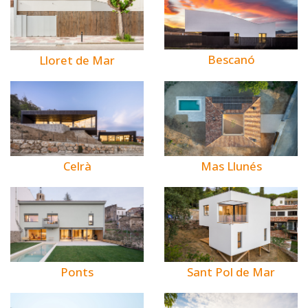
Bescanó
Lloret de Mar
Celrà
Mas Llunés
Ponts
Sant Pol de Mar