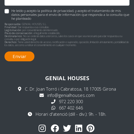
He leído y acepto la
política de privacidad
, y acepto el tratamiento de mis
datos personales para el envío de información que responda a la consulta que
he planteado
Responsable:
GENIAL HOUSES, S.L.
Finalidad:
Dar respuesta a sus consultas.
Legitimación:
por consentimiento del interesado.
Plazo de conservación:
el legalmente establecido.
Destinatarios:
No se cederán datos a terceros, salvo los casos en que sea necesario para dar respuesta a su
consulta, o por obligación legal.
Derechos:
Tiene usted derecho de acceso, rectificación o supresión, oposición, limitación al tratamiento, portabilidad de
los datos, así como a retirar el consentimiento en cualquier momento.
Enviar
GENIAL HOUSES
C. Dr. Joan Torró i Cabratosa, 18 17005 Girona
info@genialhouses.com
972 220 300
667 402 646
Horari d'atenció (dill - div.): 9h. - 18h.