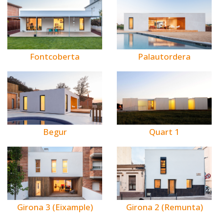
Fontcoberta
Palautordera
Begur
Quart 1
Girona 3 (Eixample)
Girona 2 (Remunta)