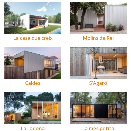
La casa que creix
Molins de Rei
Caldes
S'Agaró
La rodona
La més petita