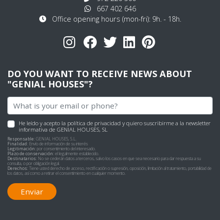
667 402 646
Office opening hours (mon-fri): 9h. - 18h.
DO YOU WANT TO RECEIVE NEWS ABOUT
"GENIAL HOUSES"?
He leído y acepto
la política de privacidad
y quiero suscribirme a la newsletter
informativa de GENIAL HOUSES, SL
Responsable:
GENIAL HOUSES, S.L.
Finalidad:
Envío de información de su interés
Legitimación:
por consentimiento del interesado.
Plazo de conservación:
el legalmente establecido.
Destinatarios:
No se cederán datos a terceros, salvo los casos en que sea necesario para dar respuesta a su
consulta, o por obligación legal.
Derechos:
Tiene usted derecho de acceso, rectificación o supresión, oposición, limitación al tratamiento, portabilidad de
los datos, así como a retirar el consentimiento en cualquier momento.
Enviar