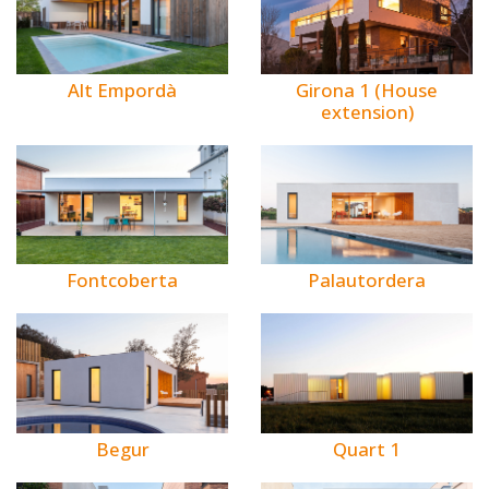
Alt Empordà
Girona 1 (House
extension)
Fontcoberta
Palautordera
Begur
Quart 1