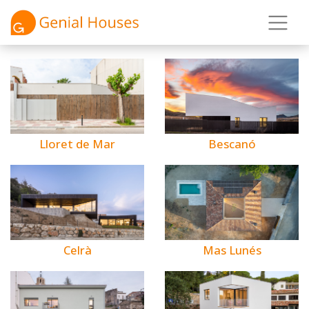
Bescanó
Lloret de Mar
Celrà
Mas Lunés