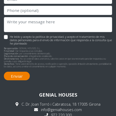
He leído y acepto la
política de privacidad
, y acepto el tratamiento de mis
datos personales para el envío de información que responda a la consulta que
he planteado
Responsable:
GENIAL HOUSES, S.L.
Finalidad:
Dar respuesta a sus consultas.
Legitimación:
por consentimiento del interesado.
Plazo de conservación:
el legalmente establecido.
Destinatarios:
No se cederán datos a terceros, salvo los casos en que sea necesario para dar respuesta a su
consulta, o por obligación legal.
Derechos:
Tiene usted derecho de acceso, rectificación o supresión, oposición, limitación al tratamiento, portabilidad de
los datos, así como a retirar el consentimiento en cualquier momento.
Enviar
GENIAL HOUSES
C. Dr. Joan Torró i Cabratosa, 18 17005 Girona
info@genialhouses.com
972 220 300