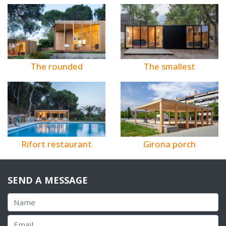
The rounded
The smallest
Rifort restaurant
Girona porch
SEND A MESSAGE