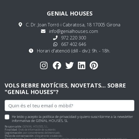
GENIAL HOUSES
C. Dr. Joan Torró i Cabratosa, 18 17005 Girona
info@genialhouses.com
972 220 300
667 402 646
Horari d'atenció (dill - div.): 9h. - 18h.
VOLS REBRE NOTÍCIES, NOVETATS... SOBRE
"GENIAL HOUSES"?
He leído y acepto
la política de privacidad
y quiero suscribirme a la newsletter
informativa de GENIAL HOUSES, SL
Responsable:
GENIAL HOUSES, S.L.
Finalidad:
Envío de información de su interés
Legitimación:
por consentimiento del interesado.
Plazo de conservación:
el legalmente establecido.
Destinatarios:
No se cederán datos a terceros, salvo los casos en que sea necesario para dar respuesta a su