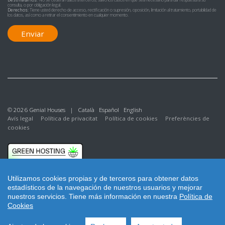
consulta, o por obligación legal.
Derechos:
Tiene usted derecho de acceso, rectificación o supresión, oposición, limitación al tratamiento, portabilidad de
los datos, así como a retirar el consentimiento en cualquier momento.
Enviar
© 2026 Genial Houses |
Català
Español
English
Avís legal
Política de privacitat
Política de cookies
Preferències de
cookies
Utilizamos cookies propias y de terceros para obtener datos
estadísticos de la navegación de nuestros usuarios y mejorar
nuestros servicios.
Tiene más información en nuestra
Política de
Cookies