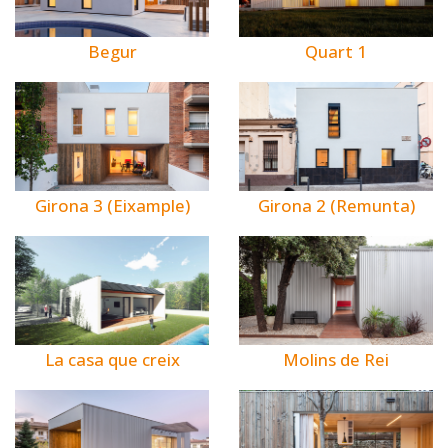
Begur
Quart 1
Girona 3 (Eixample)
Girona 2 (Remunta)
La casa que creix
Molins de Rei