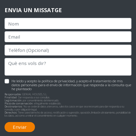
ENVIA UN MISSATGE
He leído y acepto la
política de privacidad
, y acepto el tratamiento de mis
datos personales para el envío de información que responda a la consulta que
he planteado
Responsable:
GENIAL HOUSES, S.L.
Finalidad:
Dar respuesta a sus consultas.
Legitimación:
por consentimiento del interesado.
Plazo de conservación:
el legalmente establecido.
Destinatarios:
No se cederán datos a terceros, salvo los casos en que sea necesario para dar respuesta a su
consulta, o por obligación legal.
Derechos:
Tiene usted derecho de acceso, rectificación o supresión, oposición, limitación al tratamiento, portabilidad de
los datos, así como a retirar el consentimiento en cualquier momento.
Enviar