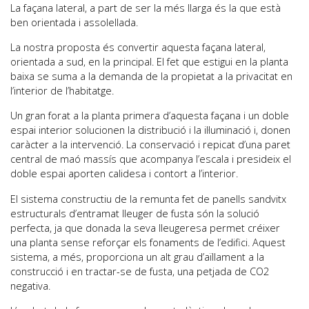
La façana lateral, a part de ser la més llarga és la que està
ben orientada i assolellada.
La nostra proposta és convertir aquesta façana lateral,
orientada a sud, en la principal. El fet que estigui en la planta
baixa se suma a la demanda de la propietat a la privacitat en
l’interior de l’habitatge.
Un gran forat a la planta primera d’aquesta façana i un doble
espai interior solucionen la distribució i la il·luminació i, donen
caràcter a la intervenció. La conservació i repicat d’una paret
central de maó massís que acompanya l’escala i presideix el
doble espai aporten calidesa i contort a l’interior.
El sistema constructiu de la remunta fet de panells sandvitx
estructurals d’entramat lleuger de fusta són la solució
perfecta, ja que donada la seva lleugeresa permet créixer
una planta sense reforçar els fonaments de l’edifici. Aquest
sistema, a més, proporciona un alt grau d’aïllament a la
construcció i en tractar-se de fusta, una petjada de CO2
negativa.