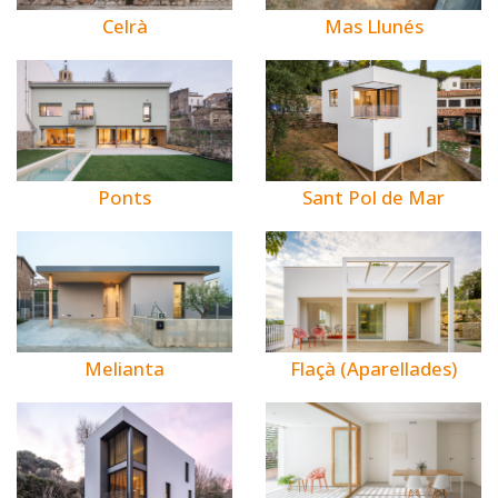
Celrà
Mas Llunés
Ponts
Sant Pol de Mar
Melianta
Flaçà (Aparellades)