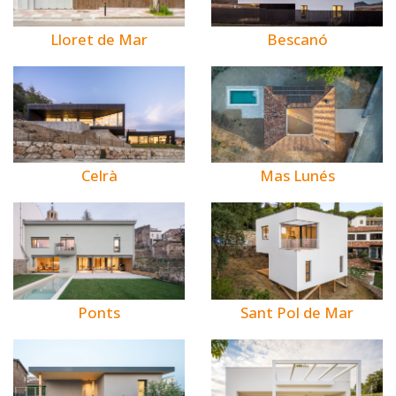
Bescanó
Lloret de Mar
Celrà
Mas Lunés
Ponts
Sant Pol de Mar