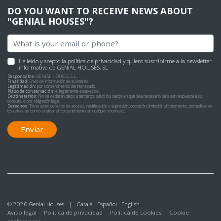
DO YOU WANT TO RECEIVE NEWS ABOUT
"GENIAL HOUSES"?
He leído y acepto
la política de privacidad
y quiero suscribirme a la newsletter
informativa de GENIAL HOUSES, SL
Responsable:
GENIAL HOUSES, S.L.
Finalidad:
Envío de información de su interés
Legitimación:
por consentimiento del interesado.
Plazo de conservación:
el legalmente establecido.
Destinatarios:
No se cederán datos a terceros, salvo los casos en que sea necesario para dar respuesta a su
consulta, o por obligación legal.
Derechos:
Tiene usted derecho de acceso, rectificación o supresión, oposición, limitación al tratamiento, portabilidad de
los datos, así como a retirar el consentimiento en cualquier momento.
Enviar
© 2026 Genial Houses |
Català
Español
English
Aviso legal
Política de privacidad
Política de cookies
Cookie