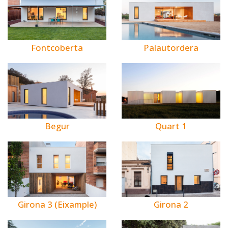
Fontcoberta
Palautordera
Begur
Quart 1
Girona 3 (Eixample)
Girona 2