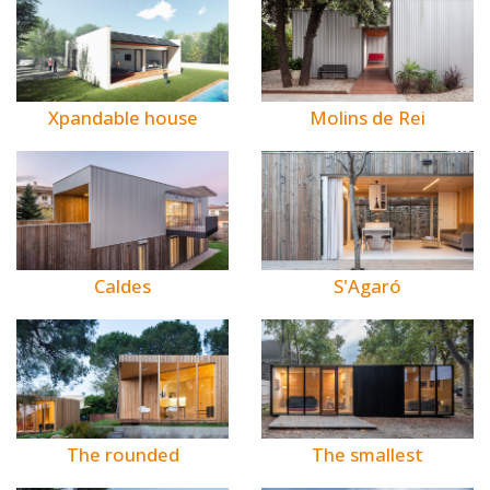
Xpandable house
Molins de Rei
Caldes
S'Agaró
The rounded
The smallest