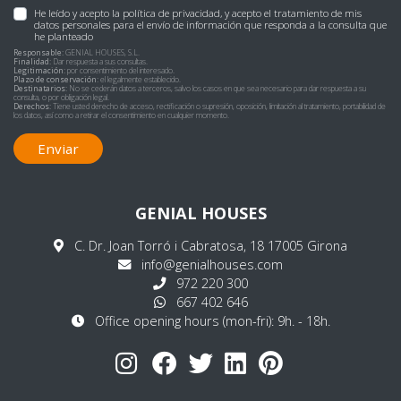
He leído y acepto la
política de privacidad
, y acepto el tratamiento de mis
datos personales para el envío de información que responda a la consulta que
he planteado
Responsable:
GENIAL HOUSES, S.L.
Finalidad:
Dar respuesta a sus consultas.
Legitimación:
por consentimiento del interesado.
Plazo de conservación:
el legalmente establecido.
Destinatarios:
No se cederán datos a terceros, salvo los casos en que sea necesario para dar respuesta a su
consulta, o por obligación legal.
Derechos:
Tiene usted derecho de acceso, rectificación o supresión, oposición, limitación al tratamiento, portabilidad de
los datos, así como a retirar el consentimiento en cualquier momento.
Enviar
GENIAL HOUSES
C. Dr. Joan Torró i Cabratosa, 18 17005 Girona
info@genialhouses.com
972 220 300
667 402 646
Office opening hours (mon-fri): 9h. - 18h.