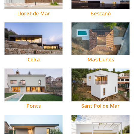
Bescanó
Lloret de Mar
Celrà
Mas Llunés
Ponts
Sant Pol de Mar