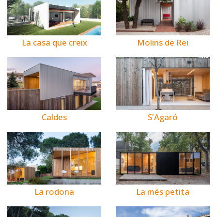
La casa que creix
Molins de Rei
Caldes
S'Agaró
La rodona
La més petita