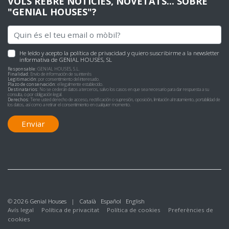
VOLS REBRE NOTÍCIES, NOVETATS... SOBRE
"GENIAL HOUSES"?
He leído y acepto
la política de privacidad
y quiero suscribirme a la newsletter
informativa de GENIAL HOUSES, SL
Responsable:
GENIAL HOUSES, S.L.
Finalidad:
Envío de información de su interés
Legitimación:
por consentimiento del interesado.
Plazo de conservación:
el legalmente establecido.
Destinatarios:
No se cederán datos a terceros, salvo los casos en que sea necesario para dar respuesta a su
consulta, o por obligación legal.
Derechos:
Tiene usted derecho de acceso, rectificación o supresión, oposición, limitación al tratamiento, portabilidad de
los datos, así como a retirar el consentimiento en cualquier momento.
Enviar
© 2026 Genial Houses |
Català
Español
English
Avís legal
Política de privacitat
Política de cookies
Preferències de
cookies