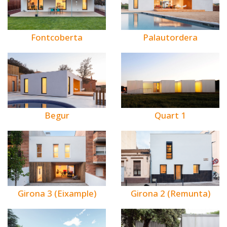
Fontcoberta
Palautordera
Begur
Quart 1
Girona 3 (Eixample)
Girona 2 (Remunta)