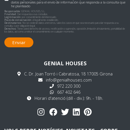
datos personales para el envío de información que responda a la consulta que
he planteado
Responsable:
GENIAL HOUSES, S.L.
Finalidad:
Dar respuesta a sus consultas.
Legitimación:
por consentimiento del interesado.
Plazo de conservación:
el legalmente establecido.
Destinatarios:
No se cederán datos a terceros, salvo los casos en que sea necesario para dar respuesta a su
consulta, o por obligación legal.
Derechos:
Tiene usted derecho de acceso, rectificación o supresión, oposición, limitación al tratamiento, portabilidad de
los datos, así como a retirar el consentimiento en cualquier momento.
Enviar
GENIAL HOUSES
C. Dr. Joan Torró i Cabratosa, 18 17005 Girona
info@genialhouses.com
972 220 300
667 402 646
Horari d'atenció (dill - div.): 9h. - 18h.